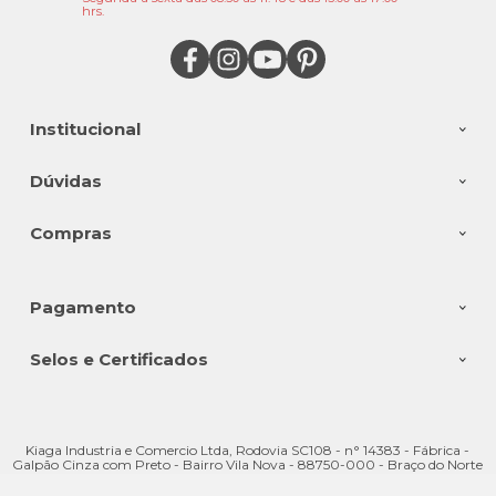
hrs.
Institucional
Dúvidas
Compras
Pagamento
Selos e Certificados
Kiaga Industria e Comercio Ltda, Rodovia SC108 - n° 14383 - Fábrica -
Galpão Cinza com Preto - Bairro Vila Nova - 88750-000 - Braço do Norte
- SC
CNPJ: 08.176.528/0001-28 | © Todos os direitos reservados - Kiaga - 2026