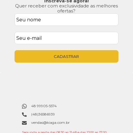
Inscreva-se agora!
Quer receber com exclusividade as melhores
ofertas?
CADASTRAR
48 99905-5574
(48)36586939
vendas@kiaga.com.br
Segunda a sexta das 08:30 as 11:48 e das 13:00 as 17:00