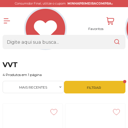
x
Consumidor Final, utilize o cupom
MINHAPRIMEIRACOMPRA
Favoritos
VVT
4
Produtos em
1
página
MAIS RECENTES
FILTRAR