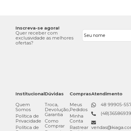
Inscreva-se agora!
Quer receber com
exclusividade as melhores
ofertas?
Institucional
Dúvidas
Compras
Atendimento
Quem
Troca,
Meus
48 99905-55
Somos
Devolução,
Pedidos
(48)3658693
Garantia
Política de
Minha
Privacidade
Como
Conta
Comprar
Política de
Rastrear
vendas@kiaga.co