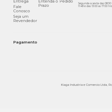
Entrega
Entenda o
Pedido
Segunda a sexta das 08:30 
Prazo
Fale
11:48 e das 13:00 as 17:00 hrs
Conosco
Seja um
Revendedor
Pagamento
Kiaga Industria e Comercio Ltda, R