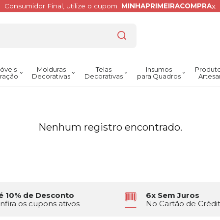
x
Consumidor Final, utilize o cupom
MINHAPRIMEIRACOMPRA
óveis
Molduras
Telas
Insumos
Produto
ração
Decorativas
Decorativas
para Quadros
Artesa
Nenhum registro encontrado.
é 10% de Desconto
6x Sem Juros
nfira os cupons ativos
No Cartão de Crédi