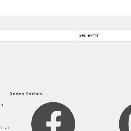
Redes Sociais
74
9
m.br