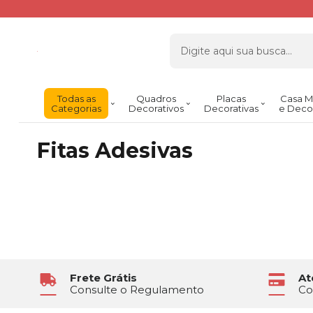
Todas as
Quadros
Placas
Casa M
Categorias
Decorativos
Decorativas
e Deco
Fitas Adesivas
Frete Grátis
At
Consulte o Regulamento
Co