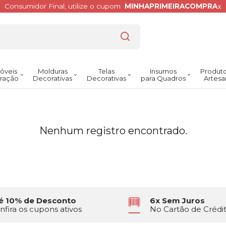
x
Consumidor Final, utilize o cupom
MINHAPRIMEIRACOMPRA
óveis
Molduras
Telas
Insumos
Produto
ração
Decorativas
Decorativas
para Quadros
Artesa
Nenhum registro encontrado.
é 10% de Desconto
6x Sem Juros
nfira os cupons ativos
No Cartão de Crédi