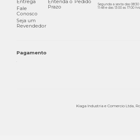
Entrega
Entenda o
Pedido
Segunda a sexta das 08:30 
Prazo
Fale
11:48 e das 13:00 as 17:00 hrs
Conosco
Seja um
Revendedor
Pagamento
Kiaga Industria e Comercio Ltda, R