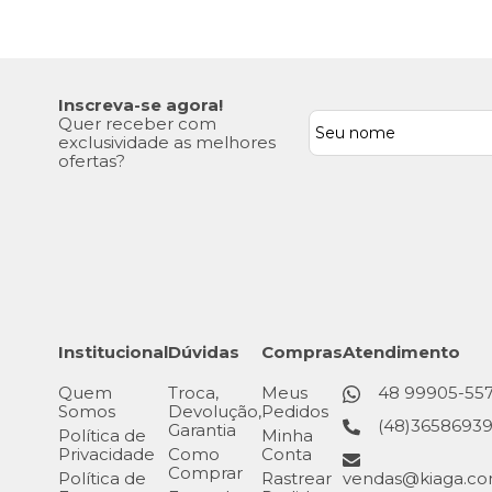
Inscreva-se agora!
Quer receber com
exclusividade as melhores
ofertas?
Institucional
Dúvidas
Compras
Atendimento
Quem
Troca,
Meus
48 99905-55
Somos
Devolução,
Pedidos
(48)3658693
Garantia
Política de
Minha
Privacidade
Como
Conta
Comprar
Política de
Rastrear
vendas@kiaga.co