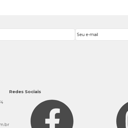
Redes Sociais
74
9
m.br