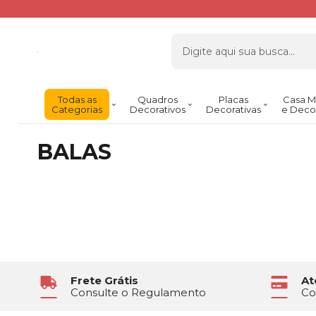
Todas as
Quadros
Placas
Casa M
Categorias
Decorativos
Decorativas
e Deco
BALAS
Frete Grátis
At
Consulte o Regulamento
Co