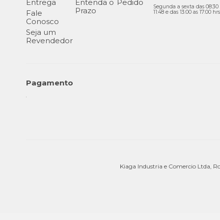
Entrega
Entenda o
Pedido
Segunda a sexta das 08:30 
Prazo
Fale
11:48 e das 13:00 as 17:00 hrs
Conosco
Seja um
Revendedor
Pagamento
Kiaga Industria e Comercio Ltda, R