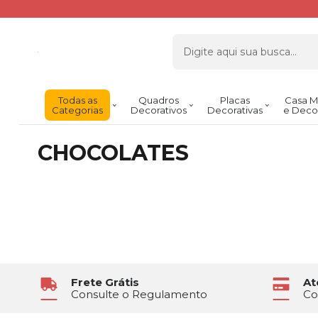
Todas as
Quadros
Placas
Casa M
Categorias
Decorativos
Decorativas
e Deco
CHOCOLATES
Frete Grátis
At
Consulte o Regulamento
Co