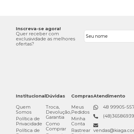
Inscreva-se agora!
Quer receber com
exclusividade as melhores
ofertas?
Institucional
Dúvidas
Compras
Atendimento
Quem
Troca,
Meus
48 99905-55
Somos
Devolução,
Pedidos
(48)3658693
Garantia
Política de
Minha
Privacidade
Como
Conta
Comprar
Política de
Rastrear
vendas@kiaga.co