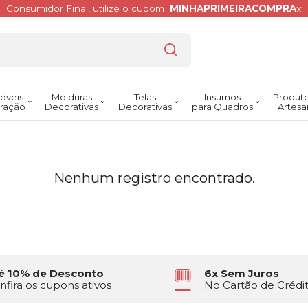
x
Consumidor Final, utilize o cupom
MINHAPRIMEIRACOMPRA
óveis
Molduras
Telas
Insumos
Produto
ração
Decorativas
Decorativas
para Quadros
Artesa
Nenhum registro encontrado.
é 10% de Desconto
6x Sem Juros
nfira os cupons ativos
No Cartão de Crédi