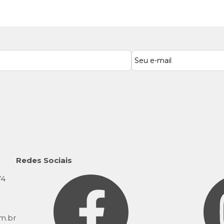
Redes Sociais
74
9
m.br