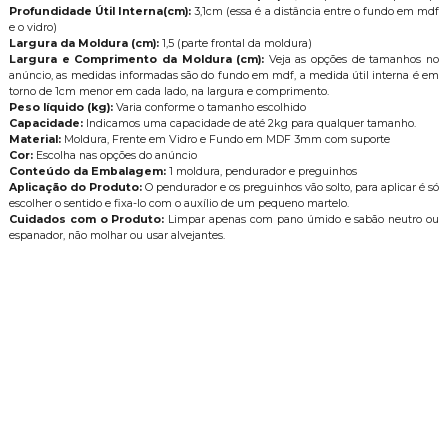
Profundidade Útil Interna(cm):
3,1cm (essa é a distância entre o fundo em mdf
e o vidro)
Largura da Moldura (cm):
1,5 (parte frontal da moldura)
Largura e Comprimento da Moldura (cm):
Veja as opções de tamanhos no
anúncio, as medidas informadas são do fundo em mdf, a medida útil interna é em
torno de 1cm menor em cada lado, na largura e comprimento.
Peso líquido (kg):
Varia conforme o tamanho escolhido
Capacidade:
Indicamos uma capacidade de até 2kg para qualquer tamanho.
Material:
Moldura, Frente em Vidro e Fundo em MDF 3mm com suporte
Cor:
Escolha nas opções do anúncio
Conteúdo da Embalagem:
1 moldura, pendurador e preguinhos
Aplicação do Produto:
O pendurador e os preguinhos vão solto, para aplicar é só
escolher o sentido e fixa-lo com o auxílio de um pequeno martelo.
Cuidados com o Produto:
Limpar apenas com pano úmido e sabão neutro ou
espanador, não molhar ou usar alvejantes.