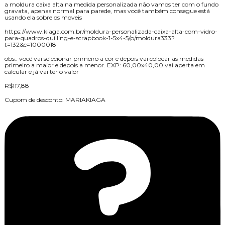
a moldura caixa alta na medida personalizada não vamos ter com o fundo
gravata, apenas normal para parede, mas você também consegue está
usando ela sobre os moveis
https://www.kiaga.com.br/moldura-personalizada-caixa-alta-com-vidro-
para-quadros-quilling-e-scrapbook-1-5x4-5/p/moldura333?
t=132&c=1000018
obs.: você vai selecionar primeiro a cor e depois vai colocar as medidas
primeiro a maior e depois a menor. EXP: 60,00x40,00 vai aperta em
calcular e já vai ter o valor
R$117,88
Cupom de desconto: MARIAKIAGA