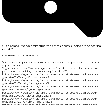
Olá é possível mandar sem suporte de mesa e com suporte pra colocar na
parede?
Oie, Bom diaa! Tudo bem?
Você pode comprar a moldura no anúncio sem o suporte e comprar um
suporte separado
Segue o link: https://www.kiaga.com.br/moldura-caixa-alta-com-vidro-
para-quadros-quilling-e-scrapbook/p/moldura22
https://www.kiaga.com.br/fundo-para-porta-retratos-e-quadros-com-
gravata-13x18cm/p/fundogravata2
https://www.kiaga.com.br/fundo-para-porta-retratos-e-quadros-com-
gravata-15x21cm/p/fundogravata3
https://www.kiaga.com.br/fundo-para-porta-retratos-e-quadros-com-
gravata-20x25cm/p/fundogravata4
https://www.kiaga.com.br/fundo-para-porta-retratos-e-quadros-com-
gravata-20x30cm/p/fundogravata5
https://www.kiaga.com.br/fundo-para-porta-retratos-e-quadros-com-
gravata-21x29-7cm/p/fundogravata6
https://www.kiaga.com.br/fundo-para-porta-retratos-e-quadros-com-