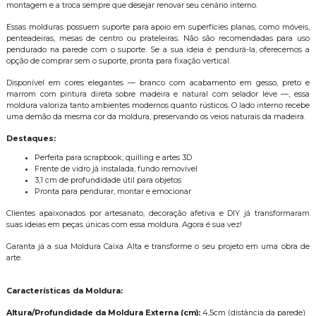
montagem e a troca sempre que desejar renovar seu cenário interno.
Essas molduras possuem suporte para apoio em superfícies planas, como móveis,
penteadeiras, mesas de centro ou prateleiras. Não são recomendadas para uso
pendurado na parede com o suporte. Se a sua ideia é pendurá-la, oferecemos a
opção de comprar sem o suporte, pronta para fixação vertical.
Disponível em cores elegantes — branco com acabamento em gesso, preto e
marrom com pintura direta sobre madeira e natural com selador leve —, essa
moldura valoriza tanto ambientes modernos quanto rústicos. O lado interno recebe
uma demão da mesma cor da moldura, preservando os veios naturais da madeira.
Destaques:
Perfeita para scrapbook, quilling e artes 3D
Frente de vidro já instalada, fundo removível
3,1 cm de profundidade útil para objetos
Pronta para pendurar, montar e emocionar
Clientes apaixonados por artesanato, decoração afetiva e DIY já transformaram
suas ideias em peças únicas com essa moldura. Agora é sua vez!
Garanta já a sua Moldura Caixa Alta e transforme o seu projeto em uma obra de
arte.
Características da Moldura:
Altura/Profundidade da Moldura Externa (cm):
4,5cm (distância da parede)