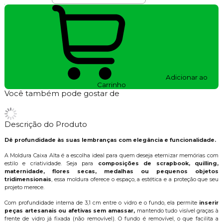
Adicionar ao
Carrinho
Você também pode gostar de
Descrição do Produto
Dê profundidade às suas lembranças com elegância e funcionalidade.
A Moldura Caixa Alta é a escolha ideal para quem deseja eternizar memórias com
estilo e criatividade. Seja para
composições de scrapbook, quilling,
maternidade, flores secas, medalhas ou pequenos objetos
tridimensionais
, essa moldura oferece o espaço, a estética e a proteção que seu
projeto merece.
Com profundidade interna de 3,1 cm entre o vidro e o fundo, ela permite
inserir
peças artesanais ou afetivas sem amassar,
mantendo tudo visível graças à
frente de vidro já fixada (não removível). O fundo é removível, o que facilita a