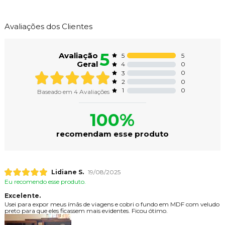
Avaliações dos Clientes
5
Avaliação
5
5
Geral
0
4
0
3
0
2
0
1
Baseado em
4
Avaliações
100%
recomendam esse produto
Lidiane S.
19/08/2025
Eu recomendo esse produto.
Excelente.
Usei para expor meus ímãs de viagens e cobri o fundo em MDF com veludo
preto para que eles ficassem mais evidentes. Ficou ótimo.