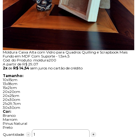
Moldura Caixa Alta com Vidro para Quadros Quilling e Scrapbook Mais
Fundo em MDF Com Suporte - 1,5x4,5
Cod. do Produto: moldura200
A partir de
R$ 29,07
2x
de
R$ 14,54
sem juros no cartão de crédito
Tamanho:
10x15cm
13x18cm
15x21cm
20x20cm
20x25cm
20x30cm
21x29,7cm
30x30cm
Cor:
Branco
Marrom
Pinus Natural
Preto
-
+
Quantidade: