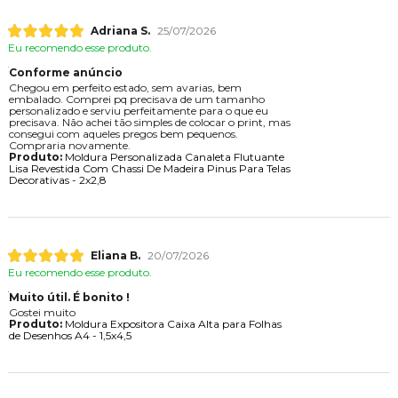
Adriana S.
25/07/2026
Eu recomendo esse produto.
Conforme anúncio
Chegou em perfeito estado, sem avarias, bem
embalado. Comprei pq precisava de um tamanho
personalizado e serviu perfeitamente para o que eu
precisava. Não achei tão simples de colocar o print, mas
consegui com aqueles pregos bem pequenos.
Compraria novamente.
Produto:
Moldura Personalizada Canaleta Flutuante
Lisa Revestida Com Chassi De Madeira Pinus Para Telas
Decorativas - 2x2,8
Eliana B.
20/07/2026
Eu recomendo esse produto.
Muito útil. É bonito !
Gostei muito
Produto:
Moldura Expositora Caixa Alta para Folhas
de Desenhos A4 - 1,5x4,5