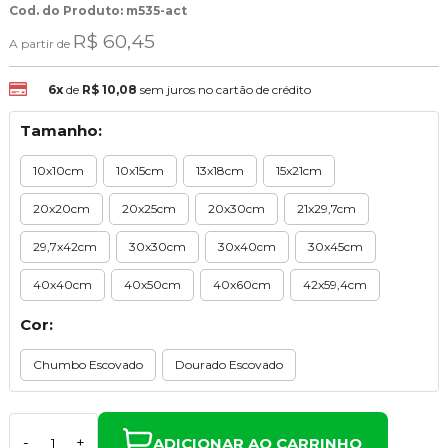
Cod. do Produto: m535-act
R$ 60,45
A partir de
6x
de
R$ 10,08
sem juros no cartão de crédito
Tamanho:
10x10cm
10x15cm
13x18cm
15x21cm
20x20cm
20x25cm
20x30cm
21x29,7cm
29,7x42cm
30x30cm
30x40cm
30x45cm
40x40cm
40x50cm
40x60cm
42x59,4cm
Cor:
Chumbo Escovado
Dourado Escovado
ADICIONAR AO CARRINHO
-
+