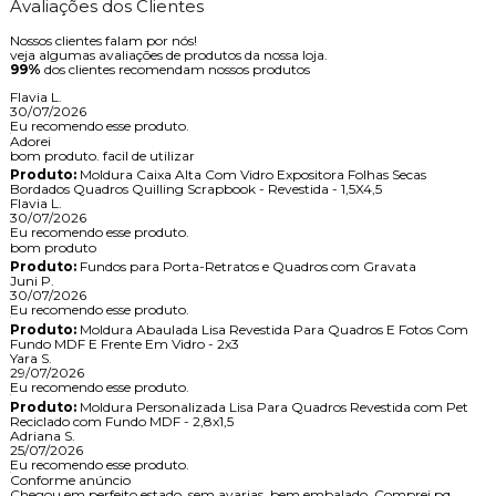
Avaliações dos Clientes
Nossos clientes falam por nós!
veja algumas avaliações de produtos da nossa loja.
99%
dos clientes recomendam nossos produtos
Flavia L.
30/07/2026
Eu recomendo esse produto.
Adorei
bom produto. facil de utilizar
Produto:
Moldura Caixa Alta Com Vidro Expositora Folhas Secas
Bordados Quadros Quilling Scrapbook - Revestida - 1,5X4,5
Flavia L.
30/07/2026
Eu recomendo esse produto.
bom produto
Produto:
Fundos para Porta-Retratos e Quadros com Gravata
Juni P.
30/07/2026
Eu recomendo esse produto.
Produto:
Moldura Abaulada Lisa Revestida Para Quadros E Fotos Com
Fundo MDF E Frente Em Vidro - 2x3
Yara S.
29/07/2026
Eu recomendo esse produto.
Produto:
Moldura Personalizada Lisa Para Quadros Revestida com Pet
Reciclado com Fundo MDF - 2,8x1,5
Adriana S.
25/07/2026
Eu recomendo esse produto.
Conforme anúncio
Chegou em perfeito estado, sem avarias, bem embalado. Comprei pq