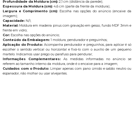
Profundidade da Moldura (cm):
2,1 cm (distância da parede);
Espessura da Moldura (cm):
4,6 cm (parte da frente da moldura);
Largura e Comprimento (cm):
Escolha nas opções do anúncio (encaixe da
imagem);
Capacidade:
N/I;
Material:
Moldura em madeira pinus com gravação em gesso, fundo MDF 3mm e
frente em vidro;
Cor:
Escolha nas opções do anúncio;
Conteúdo da Embalagem:
1 moldura, pendurador e preguinhos;
Aplicação do Produto:
Acompanha pendurador e preguinhos, para aplicar é só
escolher o sentido vertical ou horizontal e fixá-lo com o auxílio de um pequeno
martelo. Indicamos usar prego ou parafuso para pendurar;
Informações Complementares:
As medidas informadas no anúncio se
referem ao tamanho interno da moldura, onde é o encaixe para a imagem;
Cuidados com o Produto:
Limpar apenas com pano úmido e sabão neutro ou
espanador, não molhar ou usar alvejantes.