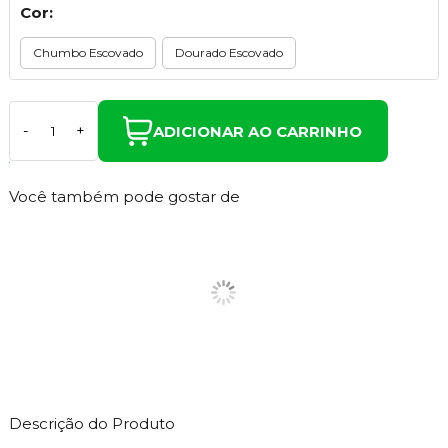
Cor:
Chumbo Escovado
Dourado Escovado
ADICIONAR AO CARRINHO
-
+
Você também pode gostar de
Descrição do Produto