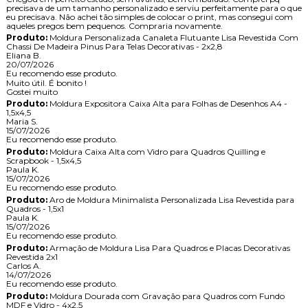
precisava de um tamanho personalizado e serviu perfeitamente para o que
eu precisava. Não achei tão simples de colocar o print, mas consegui com
aqueles pregos bem pequenos. Compraria novamente.
Produto:
Moldura Personalizada Canaleta Flutuante Lisa Revestida Com
Chassi De Madeira Pinus Para Telas Decorativas - 2x2,8
Eliana B.
20/07/2026
Eu recomendo esse produto.
Muito útil. É bonito !
Gostei muito
Produto:
Moldura Expositora Caixa Alta para Folhas de Desenhos A4 -
1,5x4,5
Maria S.
15/07/2026
Eu recomendo esse produto.
Produto:
Moldura Caixa Alta com Vidro para Quadros Quilling e
Scrapbook - 1,5x4,5
Paula K.
15/07/2026
Eu recomendo esse produto.
Produto:
Aro de Moldura Minimalista Personalizada Lisa Revestida para
Quadros - 1,5x1
Paula K.
15/07/2026
Eu recomendo esse produto.
Produto:
Armação de Moldura Lisa Para Quadros e Placas Decorativas
Revestida 2x1
Carlos A.
14/07/2026
Eu recomendo esse produto.
Produto:
Moldura Dourada com Gravação para Quadros com Fundo
MDF e Vidro - 4x2,5