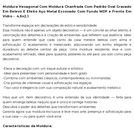
Moldura Hexagonal Com Moldura Chanfrada Com Padrão Oval Gravado
Em Relevo E Efeito Aço Metal Escovado Com Fundo MDF e Frente Em
Vidro - 4,6x2,1
Transforme espaços em declarações de estilo e sensibilidade.
Essa moldura não é apenas um objeto decorativo — é um convite ao olhar atento, à
valorização dos detalhes e à criação de ambientes que refletem sua essência. Ideal
para quem entende que cada canto da casa merece beleza com alma e
sofisticação. O acabamento é metalizado, adicionando um brilho elegante e
duradouro ao detalhe central da peça. Uma moldura resistente, leve e com
acabamento refinado, ideal para quadros, pôsteres ou até para uso solo como peça
decorativa.
-Eleva a decoração com um toque autoral e artístico
-Ideal para presentear com personalidade e bom gosto
-Combina com ambientes clássicos, contemporâneos ou minimalistas
-Cria pontos de interesse visual e sofisticação nos espaços
-Traz calor e elegância com sua composição natural e acabamento metálico
Mais que um item decorativo, é uma extensão da sua identidade — feita para
quem enxerga beleza naquilo que é único e carrega histórias.
Descubra o poder dos detalhes que transformam ambientes.
Garanta agora sua moldura exclusiva e leve mais arte, presença e sofisticação para
a sua casa — ou para quem você ama.
Características da Moldura: