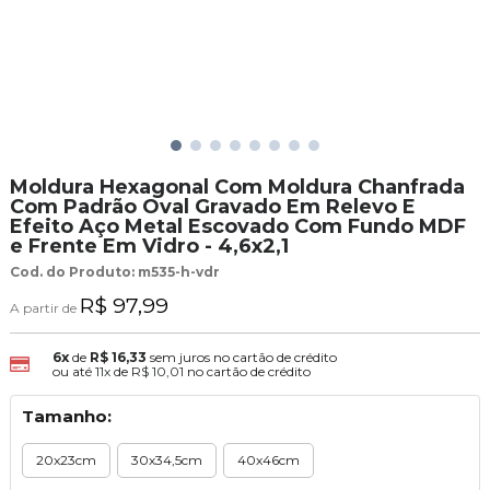
Moldura Hexagonal Com Moldura Chanfrada
Com Padrão Oval Gravado Em Relevo E
Efeito Aço Metal Escovado Com Fundo MDF
e Frente Em Vidro - 4,6x2,1
Cod. do Produto: m535-h-vdr
R$ 97,99
A partir de
6x
de
R$ 16,33
sem juros no cartão de crédito
ou até
11x
de
R$ 10,01
no cartão de crédito
Tamanho:
20x23cm
30x34,5cm
40x46cm