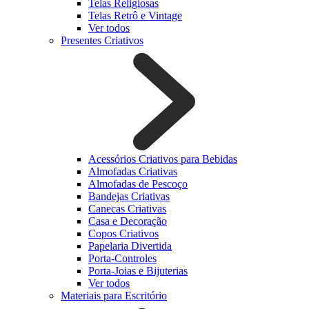
Telas Religiosas
Telas Retrô e Vintage
Ver todos
Presentes Criativos
Acessórios Criativos para Bebidas
Almofadas Criativas
Almofadas de Pescoço
Bandejas Criativas
Canecas Criativas
Casa e Decoração
Copos Criativos
Papelaria Divertida
Porta-Controles
Porta-Joias e Bijuterias
Ver todos
Materiais para Escritório