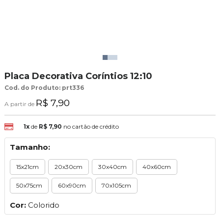
Placa Decorativa Coríntios 12:10
Cod. do Produto: prt336
R$ 7,90
A partir de
1x
de
R$ 7,90
no cartão de crédito
Tamanho:
15x21cm
20x30cm
30x40cm
40x60cm
50x75cm
60x90cm
70x105cm
Cor:
Colorido