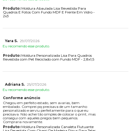
Produto:
Moldura Abaulada Lisa Revestida Para
Quadros E Fotos Com Fundo MDF E Frente Em Vidro -
2x3
Yara S.
29/07/2026
Eu recomendo esse produto.
Produto:
Moldura Personalizada Lisa Para Quadros
Revestida com Pet Reciclado com Fundo MDF - 2,8x1,5
Adriana S.
25/07/2026
Eu recomendo esse produto.
Conforme anúncio
Chegou em perfeito estado, sem avarias, bem
embalado. Comprei pq precisava de um tamanho
personalizado e serviu perfeitamente para o que eu
precisava. Não achei tão simples de colocar o print, mas
consegui com aqueles pregos bem pequenos.
Compraria novamente.
Produto:
Moldura Personalizada Canaleta Flutuante
Lisa Revestida Com Chassi De Madeira Pinus Para Telas