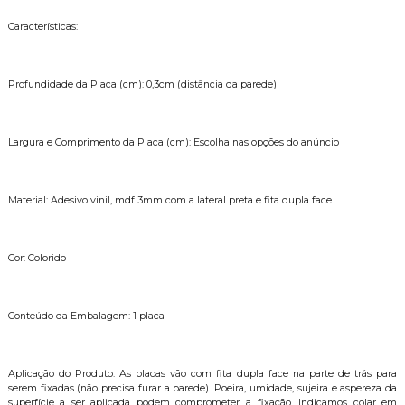
Características:
Profundidade da Placa (cm): 0,3cm (distância da parede)
Largura e Comprimento da Placa (cm): Escolha nas opções do anúncio
Material: Adesivo vinil, mdf 3mm com a lateral preta e fita dupla face.
Cor: Colorido
Conteúdo da Embalagem: 1 placa
Aplicação do Produto: As placas vão com fita dupla face na parte de trás para
serem fixadas (não precisa furar a parede). Poeira, umidade, sujeira e aspereza da
superfície a ser aplicada podem comprometer a fixação. Indicamos colar em