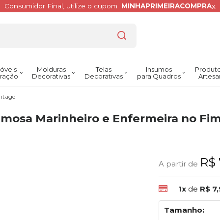
x
Consumidor Final, utilize o cupom
MINHAPRIMEIRACOMPRA
óveis
Molduras
Telas
Insumos
Produto
ração
Decorativas
Decorativas
para Quadros
Artesa
intage
amosa Marinheiro e Enfermeira no Fi
R$ 
A partir de
1x
de
R$ 7
Tamanho: