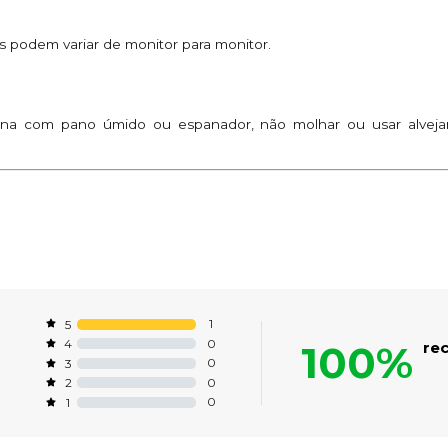
 podem variar de monitor para monitor.
a com pano úmido ou espanador, não molhar ou usar alvejant
1
5
0
4
100%
re
0
3
0
2
0
1