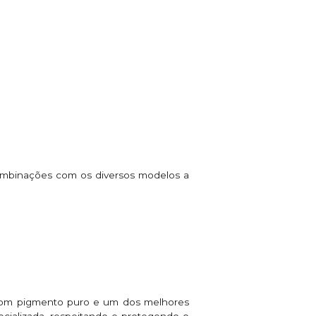
 combinações com os diversos modelos a
 com pigmento puro e um dos melhores
cializada, respeitando e protegendo o