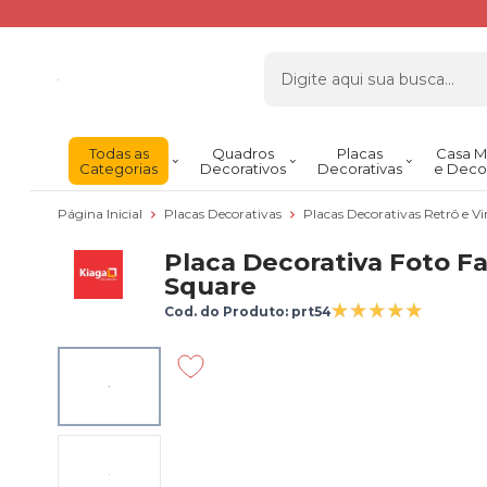
Todas as
Quadros
Placas
Casa M
Categorias
Decorativos
Decorativas
e Deco
Página Inicial
Placas Decorativas
Placas Decorativas Retrô e V
Placa Decorativa Foto F
Square
Cod. do Produto: prt54