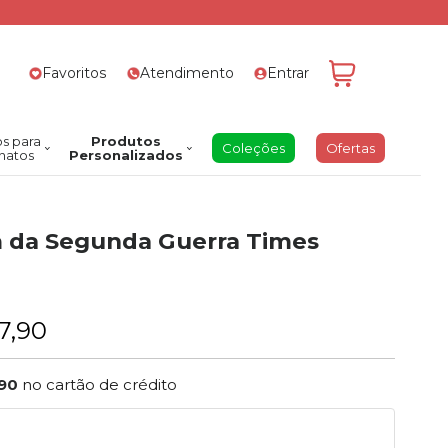
Favoritos
Atendimento
Entrar
s para
Produtos
Coleções
Ofertas
natos
Personalizados
m da Segunda Guerra Times
7,90
,90
no cartão de crédito