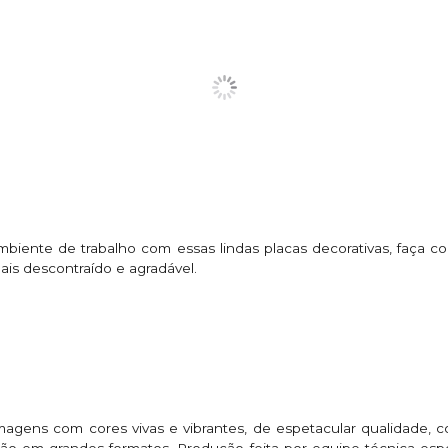
ambiente de trabalho com essas lindas placas decorativas, faça
is descontraído e agradável.
magens com cores vivas e vibrantes, de espetacular qualidade,
 em grandes formatos. Produção feita por equipe técnica espe