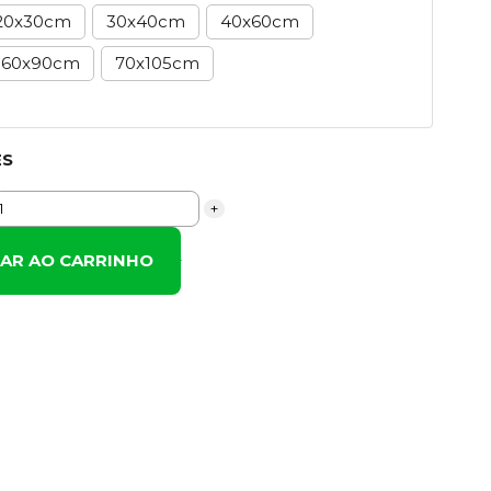
20x30cm
30x40cm
40x60cm
60x90cm
70x105cm
ES
+
NAR AO CARRINHO