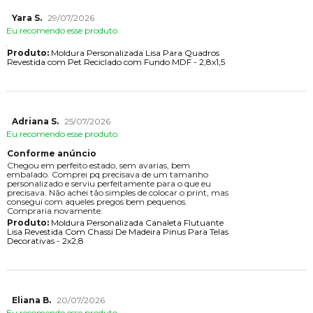
Yara S.
29/07/2026
Eu recomendo esse produto.
Produto:
Moldura Personalizada Lisa Para Quadros
Revestida com Pet Reciclado com Fundo MDF - 2,8x1,5
Adriana S.
25/07/2026
Eu recomendo esse produto.
Conforme anúncio
Chegou em perfeito estado, sem avarias, bem
embalado. Comprei pq precisava de um tamanho
personalizado e serviu perfeitamente para o que eu
precisava. Não achei tão simples de colocar o print, mas
consegui com aqueles pregos bem pequenos.
Compraria novamente.
Produto:
Moldura Personalizada Canaleta Flutuante
Lisa Revestida Com Chassi De Madeira Pinus Para Telas
Decorativas - 2x2,8
Eliana B.
20/07/2026
Eu recomendo esse produto.