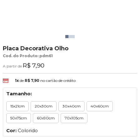
Placa Decorativa Olho
Cod. do Produto: pdm61
R$ 7,90
A partir de
1x
de
R$ 7,90
no cartão de crédito
Tamanho:
15x21cm
20x30cm
30x40cm
40x60cm
50x75cm
60x90cm
70x105cm
Cor:
Colorido