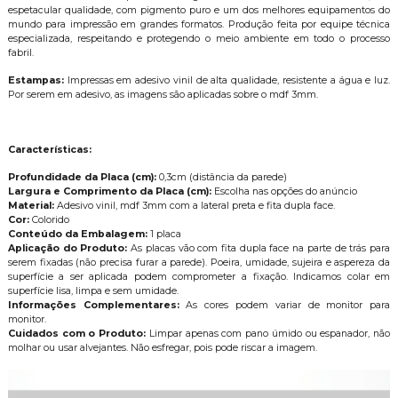
espetacular qualidade, com pigmento puro e um dos melhores equipamentos do
mundo para impressão em grandes formatos. Produção feita por equipe técnica
especializada, respeitando e protegendo o meio ambiente em todo o processo
fabril.
Estampas:
Impressas em adesivo vinil de alta qualidade, resistente a água e luz.
Por serem em adesivo, as imagens são aplicadas sobre o mdf 3mm.
Características:
Profundidade da Placa (cm):
0,3cm (distância da parede)
Largura e Comprimento da Placa (cm):
Escolha nas opções do anúncio
Material:
Adesivo vinil, mdf 3mm com a lateral preta e fita dupla face.
Cor:
Colorido
Conteúdo da Embalagem:
1 placa
Aplicação do Produto:
As placas vão com fita dupla face na parte de trás para
serem fixadas (não precisa furar a parede). Poeira, umidade, sujeira e aspereza da
superfície a ser aplicada podem comprometer a fixação. Indicamos colar em
superfície lisa, limpa e sem umidade.
Informações Complementares:
As cores podem variar de monitor para
monitor.
Cuidados com o Produto:
Limpar apenas com pano úmido ou espanador, não
molhar ou usar alvejantes. Não esfregar, pois pode riscar a imagem.