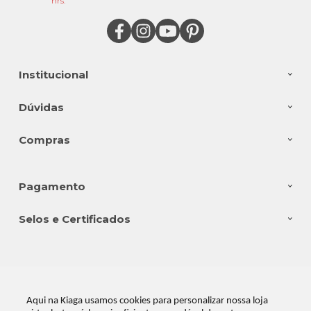
hrs.
Institucional
Dúvidas
Compras
Pagamento
Selos e Certificados
Kiaga Industria e Comercio Ltda, Rodovia SC108 - n° 14383 - Fábrica -
Galpão Cinza com Preto - Bairro Vila Nova - 88750-000 - Braço do Norte
- SC
Aqui na Kiaga usamos cookies para personalizar nossa loja
CNPJ: 08.176.528/0001-28 | © Todos os direitos reservados - Kiaga - 2026