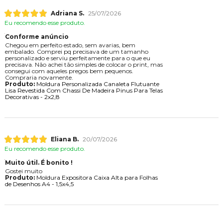
Adriana S.
25/07/2026
Eu recomendo esse produto.
Conforme anúncio
Chegou em perfeito estado, sem avarias, bem
embalado. Comprei pq precisava de um tamanho
personalizado e serviu perfeitamente para o que eu
precisava. Não achei tão simples de colocar o print, mas
consegui com aqueles pregos bem pequenos.
Compraria novamente.
Produto:
Moldura Personalizada Canaleta Flutuante
Lisa Revestida Com Chassi De Madeira Pinus Para Telas
Decorativas - 2x2,8
Eliana B.
20/07/2026
Eu recomendo esse produto.
Muito útil. É bonito !
Gostei muito
Produto:
Moldura Expositora Caixa Alta para Folhas
de Desenhos A4 - 1,5x4,5