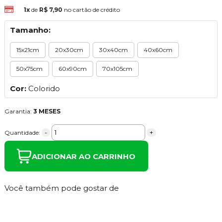
1x
de
R$ 7,90
no cartão de crédito
Tamanho:
15x21cm
20x30cm
30x40cm
40x60cm
50x75cm
60x90cm
70x105cm
Cor:
Colorido
Garantia:
3 MESES
-
+
Quantidade:
ADICIONAR AO CARRINHO
Você também pode gostar de