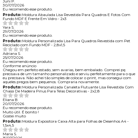
Juni P.
30/07/2026
Eu recomendo esse produto.
Produto:
Moldura Abaulada Lisa Revestida Para Quadros E Fotos Com
Fundo MDF E Frente Em Vidro - 2x3
Yara S.
29/07/2026
Eu recomendo esse produto.
Produto:
Moldura Personalizada Lisa Para Quadros Revestida com Pet
Reciclado com Fundo MDF - 2,8x1,5
Adriana S.
25/07/2026
Eu recomendo esse produto.
Conforme anúncio
Chegou em perfeito estado, sem avarias, bem embalado. Comprei pq
precisava de um tamanho personalizado e serviu perfeitamente para o que
eu precisava. Não achei tão simples de colocar o print, mas consegui com
aqueles pregos bem pequenos. Compraria novamente.
Produto:
Moldura Personalizada Canaleta Flutuante Lisa Revestida Com
Chassi De Madeira Pinus Para Telas Decorativas - 2x2,8
Eliana B.
20/07/2026
Eu recomendo esse produto.
Muito útil. É bonito !
Gostei muito
Produto:
Moldura Expositora Caixa Alta para Folhas de Desenhos A4 -
1,5x4,5
Maria S.
15/07/2026