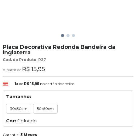
Placa Decorativa Redonda Bandeira da
Inglaterra
Cod. do Produto: R27
R$ 15,95
A partir de
1x
de
R$ 15,95
no cartão de crédito
Tamanho:
30x30cm
50x50cm
Cor:
Colorido
Garantia:
3 Meses