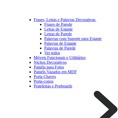
Frases, Letras e Palavras Decorativas
Frases de Parede
Letras de Estante
Letras de Parede
Palavras com Suporte para Estante
Palavras de Estante
Palavras de Parede
Ver todos
Móveis Funcionais e Utilitários
Nichos Decorativos
Painéis para Fotos
Painéis Vazados em MDF
Porta Chaves
Porta-copos
Prateleiras e Pegboards