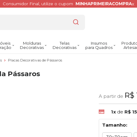
x
Consumidor Final, utilize o cupom
MINHAPRIMEIRACOMPRA
óveis
Molduras
Telas
Insumos
Produto
ração
Decorativas
Decorativas
para Quadros
Artesa
is
Placas Decorativas de Pássaros
da Pássaros
R$ 
A partir de
1x
de
R$ 15
Tamanho: