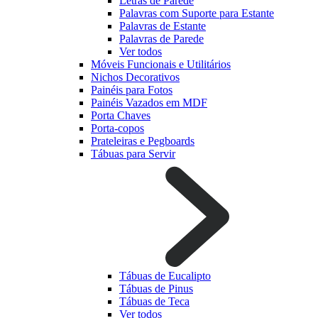
Letras de Parede
Palavras com Suporte para Estante
Palavras de Estante
Palavras de Parede
Ver todos
Móveis Funcionais e Utilitários
Nichos Decorativos
Painéis para Fotos
Painéis Vazados em MDF
Porta Chaves
Porta-copos
Prateleiras e Pegboards
Tábuas para Servir
Tábuas de Eucalipto
Tábuas de Pinus
Tábuas de Teca
Ver todos