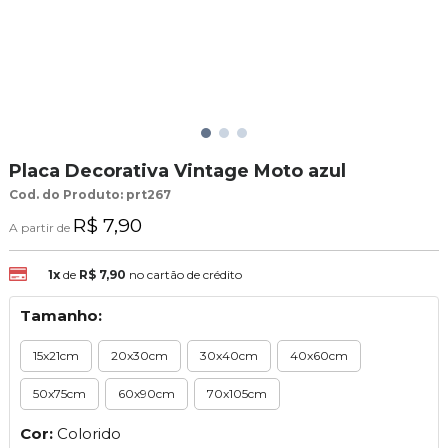
Placa Decorativa Vintage Moto azul
Cod. do Produto: prt267
R$ 7,90
A partir de
1x
de
R$ 7,90
no cartão de crédito
Tamanho:
15x21cm
20x30cm
30x40cm
40x60cm
50x75cm
60x90cm
70x105cm
Cor:
Colorido