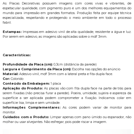
As Placas Decorativas possuem imagens com cores vivas e vibrantes, de
espetacular qualidade, com pigmento puro e um dos melhores equipamentos do
mundo para impressão em grandes formatos. Produção feita por equipe técnica
especializada, respeitando e protegendo o meio ambiente em todo o processo
fabril.
Estampas:
Impressas em adesivo vinil de alta qualidade, resistente a água e luz.
Por serem em adesivo, as imagens são aplicadas sobre o mdf 3mm.
Características:
Profundidade da Placa (cm):
0,3cm (distância da parede)
Largura e Comprimento da Placa (cm):
Escolha nas opções do anúncio
Material:
Adesivo vinil, mdf 3mm com a lateral preta e fita dupla face.
Cor:
Colorido
Conteúdo da Embalagem:
1 placa
Aplicação do Produto:
As placas vão com fita dupla face na parte de trás para
serem fixadas (não precisa furar a parede). Poeira, umidade, sujeira e aspereza da
superfície a ser aplicada podem comprometer a fixação. Indicamos colar em
superfície lisa, limpa e sem umidade.
Informações Complementares:
As cores podem variar de monitor para
monitor.
Cuidados com o Produto:
Limpar apenas com pano úmido ou espanador, não
molhar ou usar alvejantes. Não esfregar, pois pode riscar a imagem.