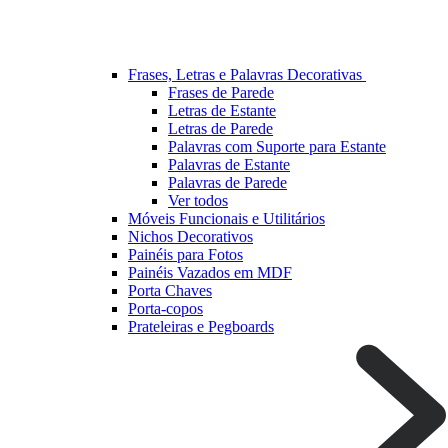
Frases, Letras e Palavras Decorativas
Frases de Parede
Letras de Estante
Letras de Parede
Palavras com Suporte para Estante
Palavras de Estante
Palavras de Parede
Ver todos
Móveis Funcionais e Utilitários
Nichos Decorativos
Painéis para Fotos
Painéis Vazados em MDF
Porta Chaves
Porta-copos
Prateleiras e Pegboards