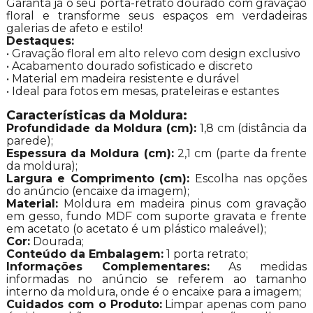
Garanta já o seu porta-retrato dourado com gravação
floral e transforme seus espaços em verdadeiras
galerias de afeto e estilo!
Destaques:
• Gravação floral em alto relevo com design exclusivo
• Acabamento dourado sofisticado e discreto
• Material em madeira resistente e durável
• Ideal para fotos em mesas, prateleiras e estantes
Características da Moldura:
Profundidade da Moldura (cm):
1,8 cm (distância da
parede);
Espessura da Moldura (cm):
2,1 cm (parte da frente
da moldura);
Largura e Comprimento (cm):
Escolha nas opções
do anúncio (encaixe da imagem);
Material:
Moldura em madeira pinus com gravação
em gesso, fundo MDF com suporte gravata e frente
em acetato (o acetato é um plástico maleável);
Cor:
Dourada;
Conteúdo da Embalagem:
1 porta retrato;
Informações Complementares:
As medidas
informadas no anúncio se referem ao tamanho
interno da moldura, onde é o encaixe para a imagem;
Cuidados com o Produto:
Limpar apenas com pano