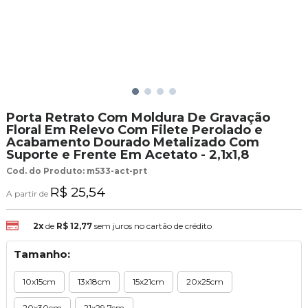
Porta Retrato Com Moldura De Gravação
Floral Em Relevo Com Filete Perolado e
Acabamento Dourado Metalizado Com
Suporte e Frente Em Acetato - 2,1x1,8
Cod. do Produto: m533-act-prt
R$ 25,54
A partir de
2x
de
R$ 12,77
sem juros no cartão de crédito
Tamanho:
10x15cm
13x18cm
15x21cm
20x25cm
20x30cm
21x29,7cm