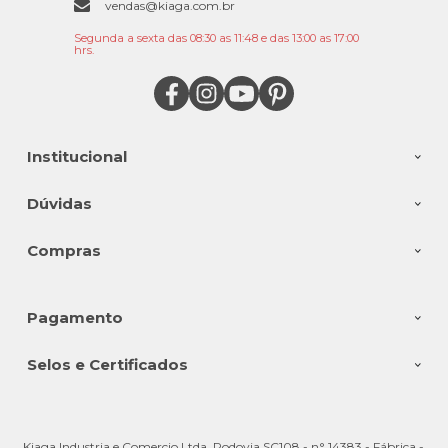
vendas@kiaga.com.br
Segunda a sexta das 08:30 as 11:48 e das 13:00 as 17:00
hrs.
Institucional
Dúvidas
Compras
Pagamento
Selos e Certificados
Kiaga Industria e Comercio Ltda, Rodovia SC108 - n° 14383 - Fábrica -