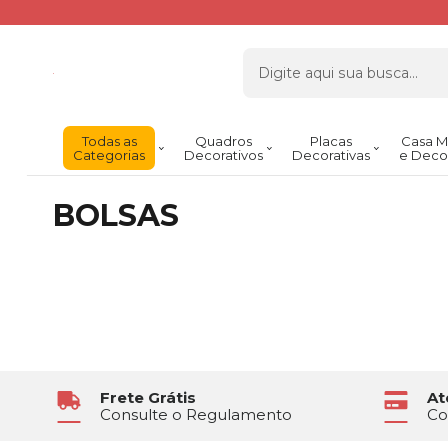
Todas as
Quadros
Placas
Casa M
Categorias
Decorativos
Decorativas
e Deco
BOLSAS
Frete Grátis
At
Consulte o Regulamento
Co