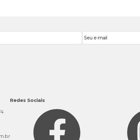
Redes Sociais
74
9
m.br