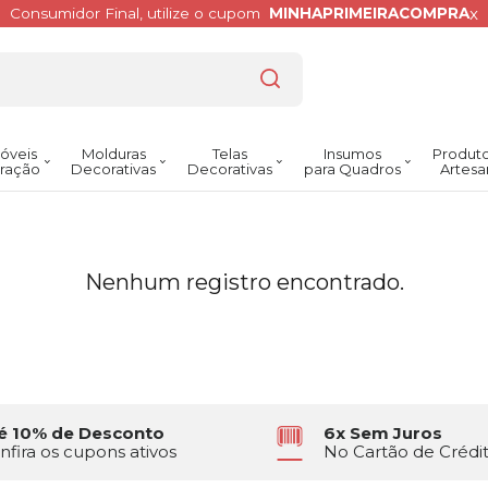
x
Consumidor Final, utilize o cupom
MINHAPRIMEIRACOMPRA
óveis
Molduras
Telas
Insumos
Produto
ração
Decorativas
Decorativas
para Quadros
Artesa
Nenhum registro encontrado.
é 10% de Desconto
6x Sem Juros
nfira os cupons ativos
No Cartão de Crédi