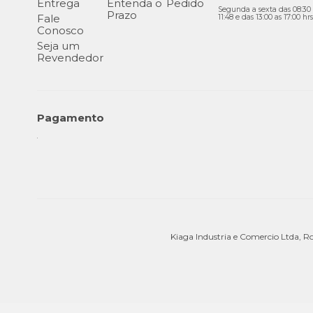
Entrega
Entenda o
Pedido
Segunda a sexta das 08:30 
Prazo
Fale
11:48 e das 13:00 as 17:00 hrs
Conosco
Seja um
Revendedor
Pagamento
Kiaga Industria e Comercio Ltda, R