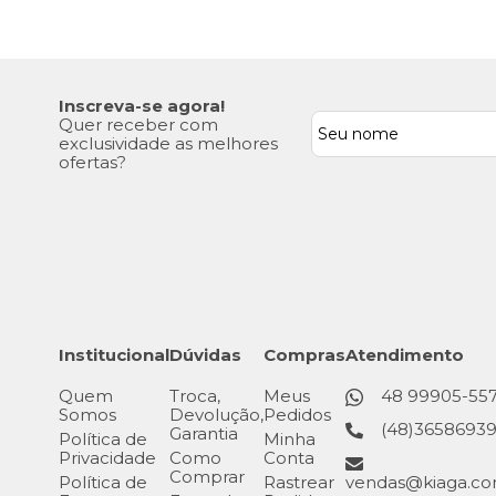
Inscreva-se agora!
Quer receber com
exclusividade as melhores
ofertas?
Institucional
Dúvidas
Compras
Atendimento
Quem
Troca,
Meus
48 99905-55
Somos
Devolução,
Pedidos
(48)3658693
Garantia
Política de
Minha
Privacidade
Como
Conta
Comprar
Política de
Rastrear
vendas@kiaga.co