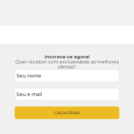
No
Atendimento
Desconto
Cartão
Segunda à
Frete Grátis
Confira os
de
Sexta das
Consulte o
cupons
Crédito
8h30 às 17h
Regulamento
ativos
Inscreva-se agora!
Quer receber com exclusividade as melhores
ofertas?
CADASTRAR