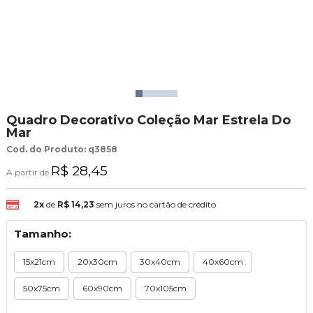
Quadro Decorativo Coleção Mar Estrela Do
Mar
Cod. do Produto: q3858
R$ 28,45
A partir de
2x
de
R$ 14,23
sem juros no cartão de crédito
Tamanho:
15x21cm
20x30cm
30x40cm
40x60cm
50x75cm
60x90cm
70x105cm