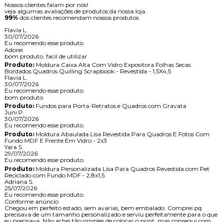
Nossos clientes falam por nós!
veja algumas avaliações de produtos da nossa loja.
99%
dos clientes recomendam nossos produtos
Flavia L.
30/07/2026
Eu recomendo esse produto.
Adorei
bom produto. facil de utilizar
Produto:
Moldura Caixa Alta Com Vidro Expositora Folhas Secas
Bordados Quadros Quilling Scrapbook - Revestida - 1,5X4,5
Flavia L.
30/07/2026
Eu recomendo esse produto.
bom produto
Produto:
Fundos para Porta-Retratos e Quadros com Gravata
Juni P.
30/07/2026
Eu recomendo esse produto.
Produto:
Moldura Abaulada Lisa Revestida Para Quadros E Fotos Com
Fundo MDF E Frente Em Vidro - 2x3
Yara S.
29/07/2026
Eu recomendo esse produto.
Produto:
Moldura Personalizada Lisa Para Quadros Revestida com Pet
Reciclado com Fundo MDF - 2,8x1,5
Adriana S.
25/07/2026
Eu recomendo esse produto.
Conforme anúncio
Chegou em perfeito estado, sem avarias, bem embalado. Comprei pq
precisava de um tamanho personalizado e serviu perfeitamente para o que
eu precisava. Não achei tão simples de colocar o print, mas consegui com