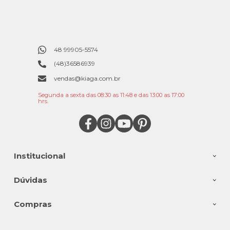
48 99905-5574
(48)36586939
vendas@kiaga.com.br
Segunda a sexta das 08:30 as 11:48 e das 13:00 as 17:00
hrs.
Institucional
Dúvidas
Compras