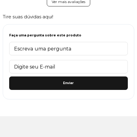
Ver mais avaliações
Tire suas dúvidas aqui!
Faça uma pergunta sobre este produto
Enviar
6x
Sem
Até 10%
Juros
de