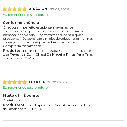
Adriana S.
25/07/2026
Eu recomendo esse produto.
Conforme anúncio
Chegou em perfeito estado, sem avarias, bem
embalado. Comprei pq precisava de um tamanho
personalizado e serviu perfeitamente para o que eu
precisava. Não achei tão simples de colocar o print, mas
consegui com aqueles pregos bem pequenos.
Compraria novamente.
Produto:
Moldura Personalizada Canaleta Flutuante
Lisa Revestida Com Chassi De Madeira Pinus Para Telas
Decorativas - 2x2,8
Eliana B.
20/07/2026
Eu recomendo esse produto.
Muito útil. É bonito !
Gostei muito
Produto:
Moldura Expositora Caixa Alta para Folhas
de Desenhos A4 - 1,5x4,5