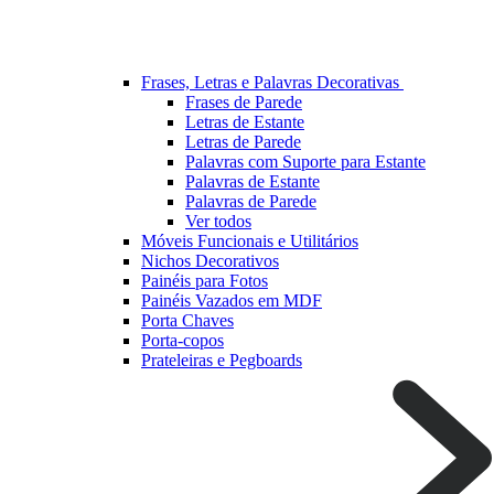
Frases, Letras e Palavras Decorativas
Frases de Parede
Letras de Estante
Letras de Parede
Palavras com Suporte para Estante
Palavras de Estante
Palavras de Parede
Ver todos
Móveis Funcionais e Utilitários
Nichos Decorativos
Painéis para Fotos
Painéis Vazados em MDF
Porta Chaves
Porta-copos
Prateleiras e Pegboards