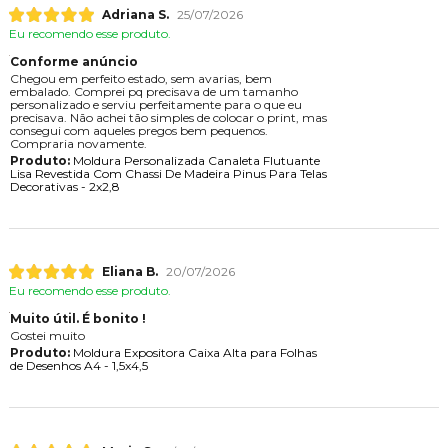
Adriana S.
25/07/2026
Eu recomendo esse produto.
Conforme anúncio
Chegou em perfeito estado, sem avarias, bem
embalado. Comprei pq precisava de um tamanho
personalizado e serviu perfeitamente para o que eu
precisava. Não achei tão simples de colocar o print, mas
consegui com aqueles pregos bem pequenos.
Compraria novamente.
Produto:
Moldura Personalizada Canaleta Flutuante
Lisa Revestida Com Chassi De Madeira Pinus Para Telas
Decorativas - 2x2,8
Eliana B.
20/07/2026
Eu recomendo esse produto.
Muito útil. É bonito !
Gostei muito
Produto:
Moldura Expositora Caixa Alta para Folhas
de Desenhos A4 - 1,5x4,5