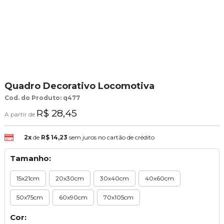
Quadro Decorativo Locomotiva
Cod. do Produto: q477
R$ 28,45
A partir de
2x
de
R$ 14,23
sem juros no cartão de crédito
Tamanho:
15x21cm
20x30cm
30x40cm
40x60cm
50x75cm
60x90cm
70x105cm
Cor: