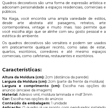
Quadros decorativos são uma forma de expressão artística e
adicionam personalidade a espaços residenciais, comerciais e
públicos.
Na Kiaga, você encontra uma ampla variedade de estilos,
desde arte abstrata até paisagens, retratos, arte
contemporânea, vintage e muito mais. Isso permite que
você escolha algo que se alinhe com seu gosto pessoal e a
estética do ambiente.
Os quadros decorativos são versáteis e podem ser usados
em praticamente qualquer recinto, como salas de estar,
quartos, escritórios, corredores e até mesmo espaços
comerciais, como cafeterias, restaurantes e escritórios.
Características:
Altura da Moldura (cm):
2cm (distância da parede)
Largura da Moldura (cm):
2cm (parte da frente da moldura)
Largura e comprimento (cm):
Escolha nas opções do
anúncio (encaixe da imagem)
Material:
Adesivo vinil, moldura laminada e mdf 3mm
Cor:
Escolha nas opções do anúncio
Conteúdo da embalagem:
1 unidade
Aplicação:
O quadro já vai pronto com pendurador instalado