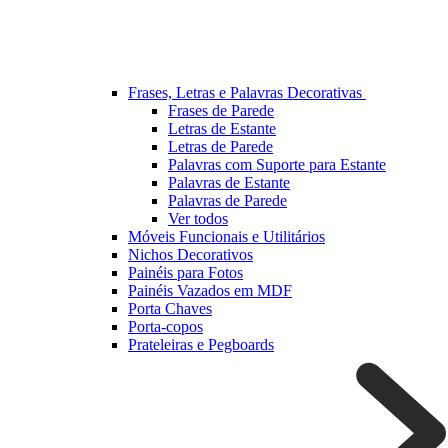
Frases, Letras e Palavras Decorativas
Frases de Parede
Letras de Estante
Letras de Parede
Palavras com Suporte para Estante
Palavras de Estante
Palavras de Parede
Ver todos
Móveis Funcionais e Utilitários
Nichos Decorativos
Painéis para Fotos
Painéis Vazados em MDF
Porta Chaves
Porta-copos
Prateleiras e Pegboards