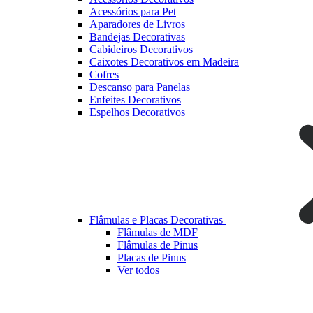
Acessórios para Pet
Aparadores de Livros
Bandejas Decorativas
Cabideiros Decorativos
Caixotes Decorativos em Madeira
Cofres
Descanso para Panelas
Enfeites Decorativos
Espelhos Decorativos
Flâmulas e Placas Decorativas
Flâmulas de MDF
Flâmulas de Pinus
Placas de Pinus
Ver todos