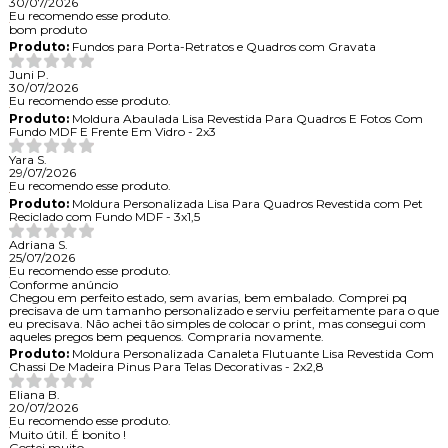
30/07/2026
Eu recomendo esse produto.
bom produto
Produto:
Fundos para Porta-Retratos e Quadros com Gravata
Juni P.
30/07/2026
Eu recomendo esse produto.
Produto:
Moldura Abaulada Lisa Revestida Para Quadros E Fotos Com
Fundo MDF E Frente Em Vidro - 2x3
Yara S.
29/07/2026
Eu recomendo esse produto.
Produto:
Moldura Personalizada Lisa Para Quadros Revestida com Pet
Reciclado com Fundo MDF - 3x1,5
Adriana S.
25/07/2026
Eu recomendo esse produto.
Conforme anúncio
Chegou em perfeito estado, sem avarias, bem embalado. Comprei pq
precisava de um tamanho personalizado e serviu perfeitamente para o que
eu precisava. Não achei tão simples de colocar o print, mas consegui com
aqueles pregos bem pequenos. Compraria novamente.
Produto:
Moldura Personalizada Canaleta Flutuante Lisa Revestida Com
Chassi De Madeira Pinus Para Telas Decorativas - 2x2,8
Eliana B.
20/07/2026
Eu recomendo esse produto.
Muito útil. É bonito !
Gostei muito