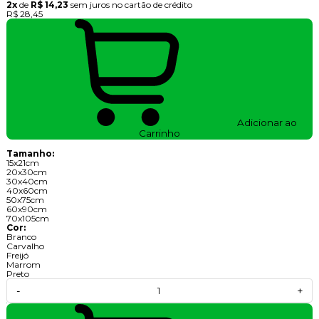
2x
de
R$ 14,23
sem juros no cartão de crédito
R$ 28,45
Adicionar ao
Carrinho
Tamanho:
15x21cm
20x30cm
30x40cm
40x60cm
50x75cm
60x90cm
70x105cm
Cor:
Branco
Carvalho
Freijó
Marrom
Preto
-
+