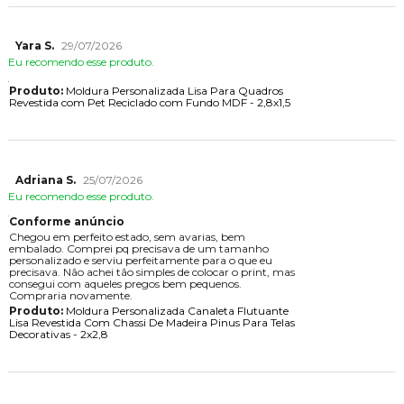
Yara S.
29/07/2026
Eu recomendo esse produto.
Produto:
Moldura Personalizada Lisa Para Quadros
Revestida com Pet Reciclado com Fundo MDF - 2,8x1,5
Adriana S.
25/07/2026
Eu recomendo esse produto.
Conforme anúncio
Chegou em perfeito estado, sem avarias, bem
embalado. Comprei pq precisava de um tamanho
personalizado e serviu perfeitamente para o que eu
precisava. Não achei tão simples de colocar o print, mas
consegui com aqueles pregos bem pequenos.
Compraria novamente.
Produto:
Moldura Personalizada Canaleta Flutuante
Lisa Revestida Com Chassi De Madeira Pinus Para Telas
Decorativas - 2x2,8