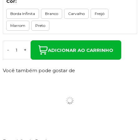
Cor:
Borda Infinita
Branco
Carvalho
Freijó
Marrom
Preto
ADICIONAR AO CARRINHO
-
+
Você também pode gostar de