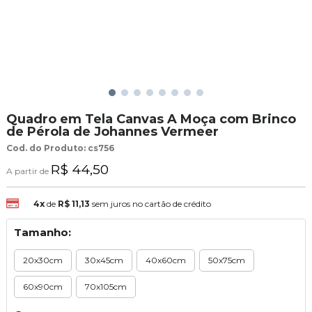
Quadro em Tela Canvas A Moça com Brinco
de Pérola de Johannes Vermeer
Cod. do Produto: cs756
R$ 44,50
A partir de
4x
de
R$ 11,13
sem juros no cartão de crédito
Tamanho:
20x30cm
30x45cm
40x60cm
50x75cm
60x90cm
70x105cm