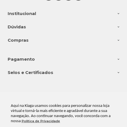
Institucional
Dúvidas
Compras
Pagamento
Selos e Certificados
Kiaga Industria e Comercio Ltda, Rodovia SC108 - n° 14383 - Fábrica -
Galpão Cinza com Preto - Bairro Vila Nova - 88750-000 - Braço do Norte
- SC
Aqui na Kiaga usamos cookies para personalizar nossa loja
CNPJ: 08.176.528/0001-28 | © Todos os direitos reservados - Kiaga - 2026
virtual e torná-la mais eficiente e agradável durante a sua
navegação. Ao continuar navegando, você concorda com a
nossa
Política de Privacidade