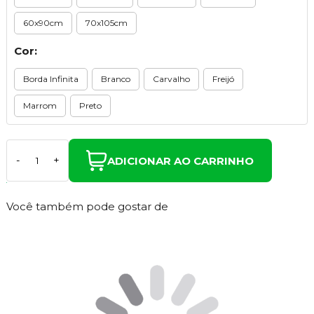
60x90cm
70x105cm
Cor:
Borda Infinita
Branco
Carvalho
Freijó
Marrom
Preto
ADICIONAR AO CARRINHO
-
+
Você também pode gostar de