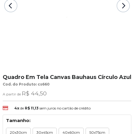
Quadro Em Tela Canvas Bauhaus Círculo Azul
Cod. do Produto: cs660
R$ 44,50
A partir de
4x
de
R$ 11,13
sem juros no cartão de crédito
Tamanho:
20x30cm
30x45cm
40x60cm
50x75cm