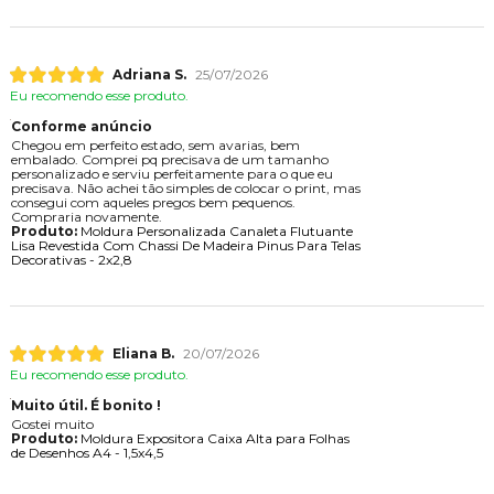
Adriana S.
25/07/2026
Eu recomendo esse produto.
Conforme anúncio
Chegou em perfeito estado, sem avarias, bem
embalado. Comprei pq precisava de um tamanho
personalizado e serviu perfeitamente para o que eu
precisava. Não achei tão simples de colocar o print, mas
consegui com aqueles pregos bem pequenos.
Compraria novamente.
Produto:
Moldura Personalizada Canaleta Flutuante
Lisa Revestida Com Chassi De Madeira Pinus Para Telas
Decorativas - 2x2,8
Eliana B.
20/07/2026
Eu recomendo esse produto.
Muito útil. É bonito !
Gostei muito
Produto:
Moldura Expositora Caixa Alta para Folhas
de Desenhos A4 - 1,5x4,5