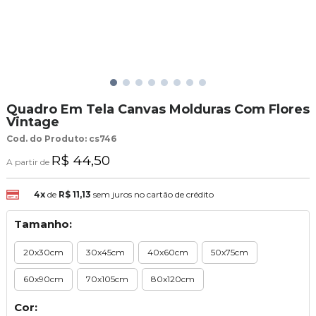
Quadro Em Tela Canvas Molduras Com Flores
Vintage
Cod. do Produto: cs746
R$ 44,50
A partir de
4x
de
R$ 11,13
sem juros no cartão de crédito
Tamanho:
20x30cm
30x45cm
40x60cm
50x75cm
60x90cm
70x105cm
80x120cm
Cor: