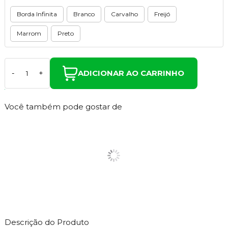
Borda Infinita
Branco
Carvalho
Freijó
Marrom
Preto
ADICIONAR AO CARRINHO
-
+
Você também pode gostar de
Descrição do Produto