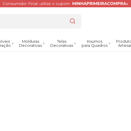
x
Consumidor Final, utilize o cupom
MINHAPRIMEIRACOMPRA
óveis
Molduras
Telas
Insumos
Produto
ração
Decorativas
Decorativas
para Quadros
Artesa