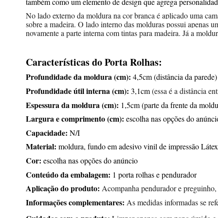
também como um elemento de design que agrega personalidad
No lado externo da moldura na cor branca é aplicado uma camada
sobre a madeira. O lado interno das molduras possui apenas um
novamente a parte interna com tintas para madeira. Já a moldur
Características do Porta Rolhas:
Profundidade da moldura (cm):
4,5cm (distância da parede)
Profundidade útil interna (cm):
3,1cm
(essa é a distância e
Espessura da moldura (cm):
1,5cm (parte da frente da moldu
Largura e comprimento (cm):
escolha nas opções do anúnci
Capacidade:
N/I
Material:
moldura, fundo em adesivo vinil de impressão Láte
Cor:
escolha nas opções do anúncio
Conteúdo da embalagem:
1 porta rolhas e pendurador
Aplicação do produto:
Acompanha pendurador e preguinho, v
Informações complementares:
As medidas informadas se re