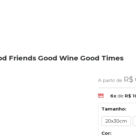
od Friends Good Wine Good Times
R$ 
A partir de
6x
de
R$ 1
Tamanho:
20x30cm
Cor: