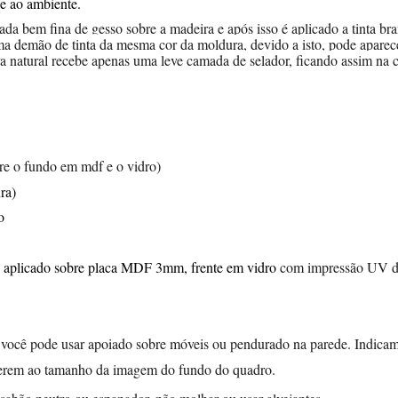
e ao ambiente.
 bem fina de gesso sobre a madeira e após isso é aplicado a tinta branc
a demão de tinta da mesma cor da moldura, devido a isto, pode aparecer
a natural recebe apenas uma leve camada de selador, ficando assim na c
ntre o fundo em mdf e o vidro)
ra)
o
x aplicado sobre placa MDF 3mm, frente em vidro
com impressão UV di
ocê pode usar apoiado sobre móveis ou pendurado na parede. Indicamo
ferem ao tamanho da imagem do fundo do quadro.