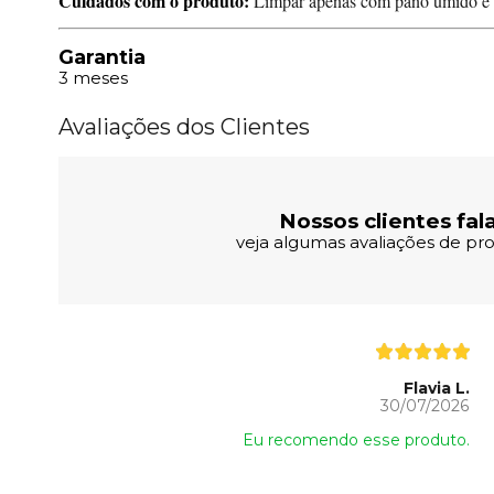
Cuidados com o produto:
Limpar apenas com pano úmido e s
Garantia
3 meses
Avaliações dos Clientes
Nossos clientes fal
veja algumas avaliações de pro
Flavia L.
30/07/2026
Eu recomendo esse produto.