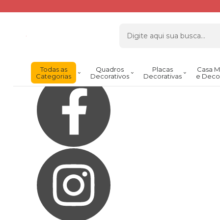
Olá Visitante!
Acesse sua conta e pedidos
Página Inicial
Quem Somos
Como Comprar
Fale Conosco
Venda Atacado
Favoritos
Todas as
Quadros
Placas
Casa M
Categorias
Decorativos
Decorativas
e Deco