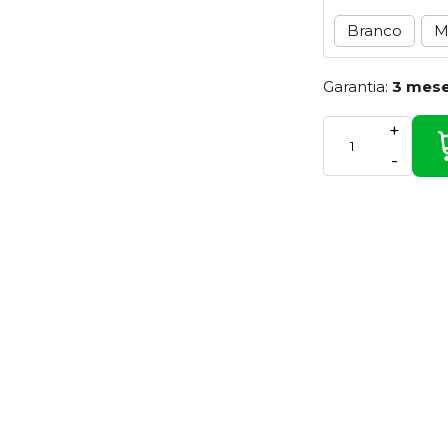
Branco
M
Garantia:
3 mes
+
-