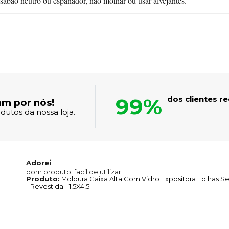
abão neutro ou espanador, não molhar ou usar alvejantes.
99%
dos clientes 
am por nós!
dutos da nossa loja.
Adorei
bom produto. facil de utilizar
Produto:
Moldura Caixa Alta Com Vidro Expositora Folhas 
- Revestida - 1,5X4,5