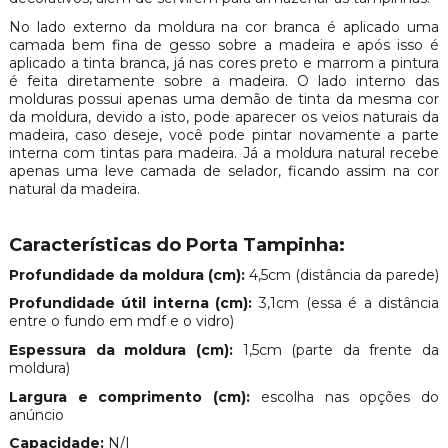
No lado externo da moldura na cor branca é aplicado uma
camada bem fina de gesso sobre a madeira e após isso é
aplicado a tinta branca, já nas cores preto e marrom a pintura
é feita diretamente sobre a madeira. O lado interno das
molduras possui apenas uma demão de tinta da mesma cor
da moldura, devido a isto, pode aparecer os veios naturais da
madeira, caso deseje, você pode pintar novamente a parte
interna com tintas para madeira. Já a moldura natural recebe
apenas uma leve camada de selador, ficando assim na cor
natural da madeira.
Características do Porta Tampinha:
Profundidade da moldura (cm):
4,5cm (distância da parede)
Profundidade útil interna (cm):
3,1cm
(essa é a distância
entre o fundo em mdf e o vidro)
Espessura da moldura (cm):
1,5cm (parte da frente da
moldura)
Largura e comprimento (cm):
escolha nas opções do
anúncio
Capacidade:
N/I