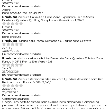
30/07/2026
Eu recomendo esse produto.
Adorei
bom produto. facil de utilizar
Produto:
Moldura Caixa Alta Com Vidro Expositora Folhas Secas
Bordados Quadros Quilling Scrapbook - Revestida - 1,5X4,5
Flavia L.
30/07/2026
Eu recomendo esse produto.
bom produto
Produto:
Fundos para Porta-Retratos e Quadros com Gravata
Juni P.
30/07/2026
Eu recomendo esse produto.
Produto:
Moldura Abaulada Lisa Revestida Para Quadros E Fotos Com
Fundo MDF E Frente Em Vidro - 2x3
Yara S.
29/07/2026
Eu recomendo esse produto.
Produto:
Moldura Personalizada Lisa Para Quadros Revestida com Pet
Reciclado com Fundo MDF - 2,8x1,5
Adriana S.
25/07/2026
Eu recomendo esse produto.
Conforme anúncio
Chegou em perfeito estado, sem avarias, bem embalado. Comprei pq
precisava de um tamanho personalizado e serviu perfeitamente para o que
eu precisava. Não achei tão simples de colocar o print, mas consegui com