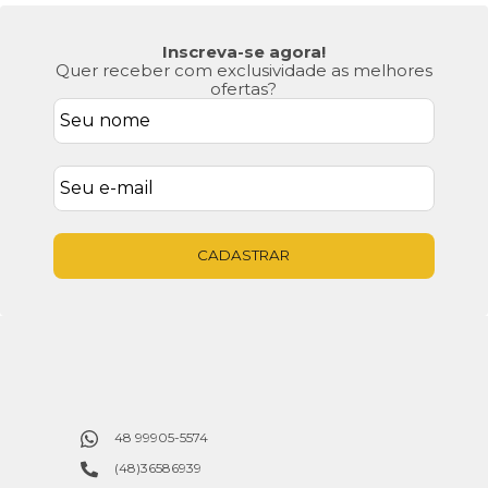
Inscreva-se agora!
Quer receber com exclusividade as melhores
ofertas?
CADASTRAR
48 99905-5574
(48)36586939